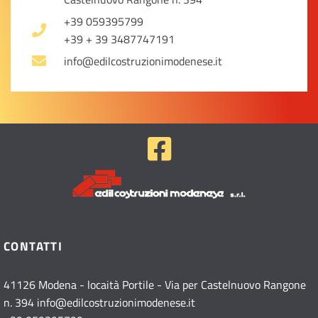
+39 059395799
+39 + 39 3487747191
info@edilcostruzionimodenese.it
CONTATTI
41126 Modena - locaità Portile - Via per Castelnuovo Rangone
n. 394
info@edilcostruzionimodenese.it