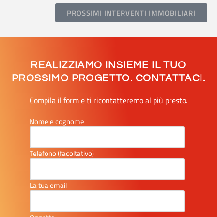
PROSSIMI INTERVENTI IMMOBILIARI
REALIZZIAMO INSIEME IL TUO
PROSSIMO PROGETTO. CONTATTACI.
Compila il form e ti ricontatteremo al più presto.
Nome e cognome
Telefono (facoltativo)
La tua email